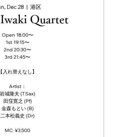
n, Dec 28
  |  
港区
Iwaki Quartet
Open 18:00〜
1st 19:15〜
2nd 20:30〜
3rd 21:45〜
【入れ替えなし】
Artist：
岩城隆夫 (T.Sax)
田窪寛之 (Pf)
金森もとい (B)
二本松義史 (Dr)
MC: ¥3,500