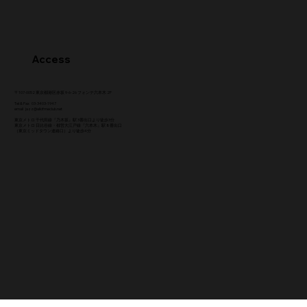
Access
〒107-0052 東京都港区赤坂 9-6-26 フォンテ六本木 2F
Tel & Fax 03-3403-1947
email
jazz@allofmeclub.net
東京メトロ 千代田線『乃木坂』駅 3番出口より徒歩3分
東京メトロ 日比谷線・都営大江戸線『六本木』駅 8番出口
（東京ミッドタウン連絡口）より徒歩4分