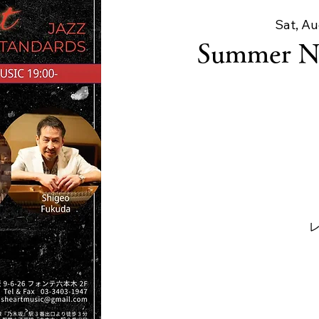
Sat, Au
Summer Ni
レ