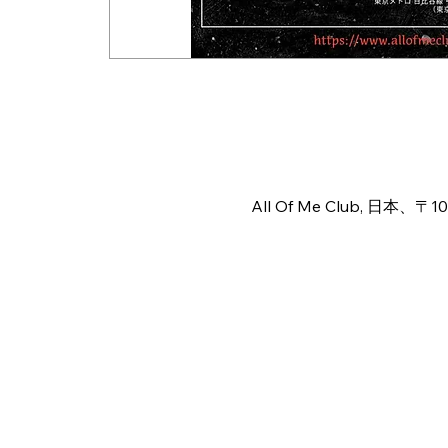
Time & Locat
Aug 01, 2026, 6:00 PM – 1
All Of Me Club, 日