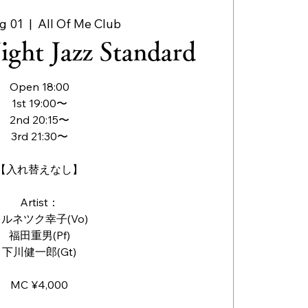
g 01
  |  
All Of Me Club
ght Jazz Standard
Open 18:00
1st 19:00〜
2nd 20:15〜
3rd 21:30〜
【入れ替えなし】
Artist：
ルネツク幸子(Vo)
福田重男(Pf)
下川健一郎(Gt)
MC ¥4,000