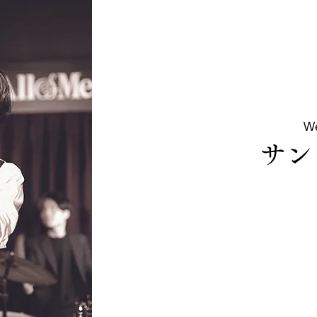
We
サン