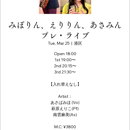
みぽりん、えりりん、あさみん
プレ・ライブ
Tue, Mar 25
  |  
港区
Open 18:00
1st 19:00〜
2nd 20:15〜
3rd 21:30〜
【入れ替えなし】
Artist：
あさばみほ (Vo)
萩原えりこ(Pf)
南雲麻美(As)
M.C: ¥3800