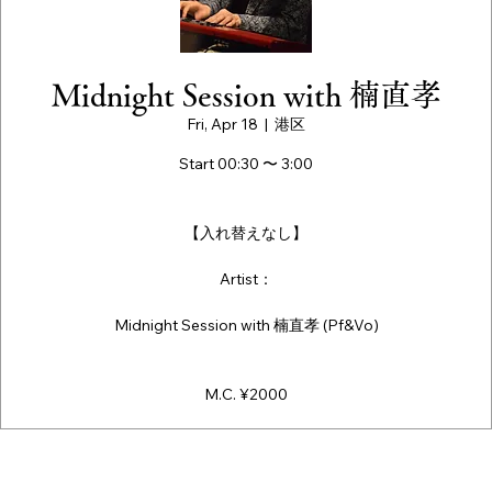
Midnight Session with 楠直孝
Fri, Apr 18
  |  
港区
Start 00:30 〜 3:00
【入れ替えなし】
Artist：
Midnight Session with 楠直孝 (Pf&Vo)
M.C. ¥2000
Time & Location