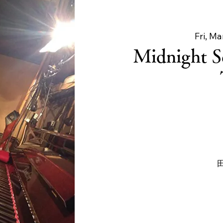
Fri, Ma
Midnight S
田