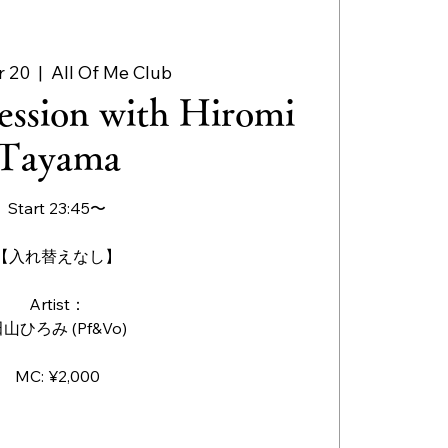
r 20
  |  
All Of Me Club
ession with Hiromi
Tayama
Start 23:45〜
【入れ替えなし】
Artist：
山ひろみ (Pf&Vo)
MC: ¥2,000