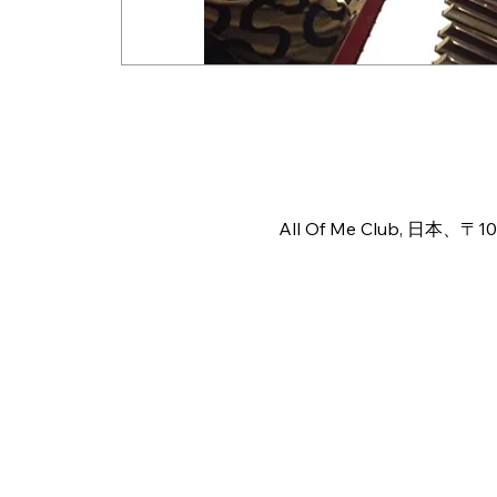
Time & Locat
Mar 20, 2026, 11:40 PM – 
All Of Me Club, 日