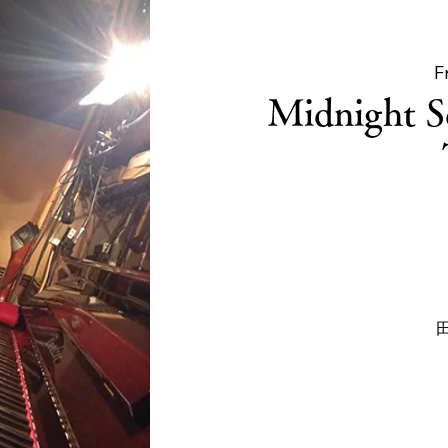
F
Midnight S
田