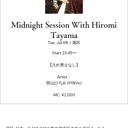
Midnight Session With Hiromi
Tayama
Tue, Jul 08
  |  
港区
Start 23:45〜
【入れ替えなし】
Artist：
田山ひろみ (Pf&Vo)
MC: ¥2,000
Time & Location
Jul 08, 2025, 11:45 PM – Jul 09, 2025, 3:00 AM