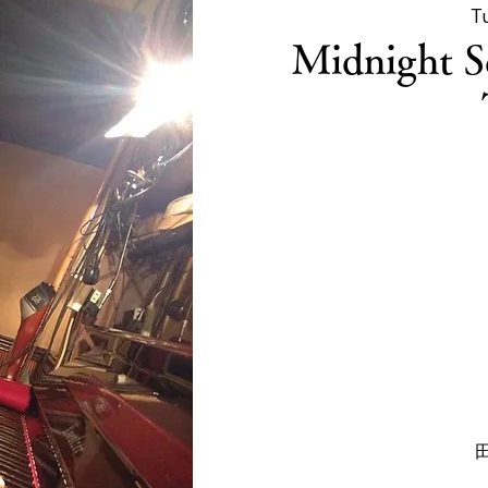
T
Midnight S
田