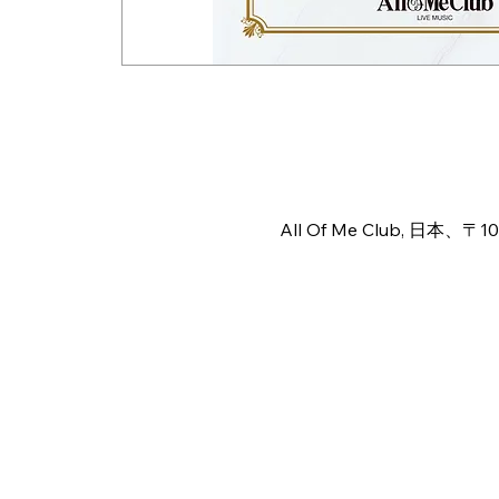
Time & Locat
Jul 05, 2026, 5:00 PM – 11
All Of Me Club, 日