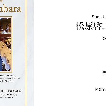
Sun, Ju
松原啓
O
矢
MC ¥5