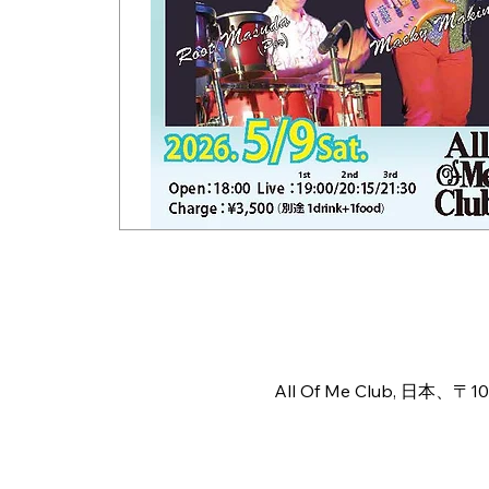
Time & Locat
May 09, 2026, 6:00 PM – 
All Of Me Club, 日