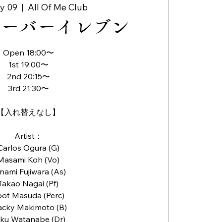
y 09
  |  
All Of Me Club
オーバーイレブン
Open 18:00〜
1st 19:00〜
2nd 20:15〜
3rd 21:30〜
【入れ替えなし】
Artist：
Carlos Ogura (G)
Masami Koh (Vo)
nami Fujiwara (As)
Takao Nagai (Pf)
oot Masuda (Perc)
cky Makimoto (B)
ku Watanabe (Dr)