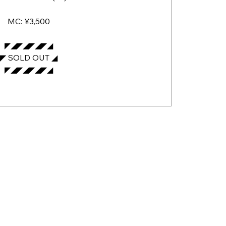
MC: ¥3,500
◤◢◤◢◤◢◤◢
◤ SOLD OUT ◢
◤◢◤◢◤◢◤◢