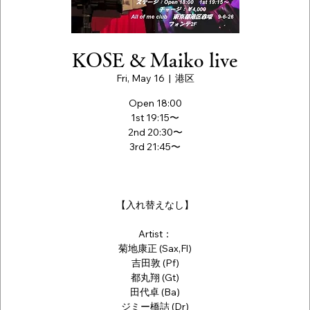
KOSE & Maiko live
Fri, May 16
  |  
港区
Open 18:00
1st 19:15〜
2nd 20:30〜
3rd 21:45〜
【入れ替えなし】
Artist：
菊地康正 (Sax,Fl)
吉田敦 (Pf)
都丸翔 (Gt)
田代卓 (Ba)
ジミー橋詰 (Dr)