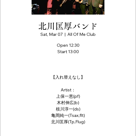
北川匡厚バンド
Sat, Mar 07
  |  
All Of Me Club
Open 12:30
Start 13:00
【入れ替えなし】
Artist：
上保一恵(pf)
木村伸広(b)
枝川淳一(ds)
亀岡純一(Tsax,flt)
北川匡厚(Tp,Flug)