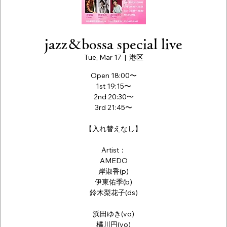
jazz＆bossa special live
Tue, Mar 17
  |  
港区
Open 18:00〜
1st 19:15〜
2nd 20:30〜
3rd 21:45〜
【入れ替えなし】
Artist：
AMEDO
岸淑香(p)
伊東佑季(b)
鈴木梨花子(ds)
浜田ゆき(vo)
橘川円(vo)