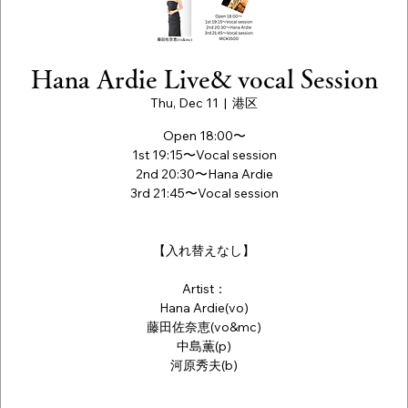
Hana Ardie Live& vocal Session
Thu, Dec 11
  |  
港区
Open 18:00〜
1st 19:15〜Vocal session
2nd 20:30〜Hana Ardie
3rd 21:45〜Vocal session
【入れ替えなし】
Artist：
Hana Ardie(vo)
藤田佐奈恵(vo&mc)
中島薫(p)
河原秀夫(b)