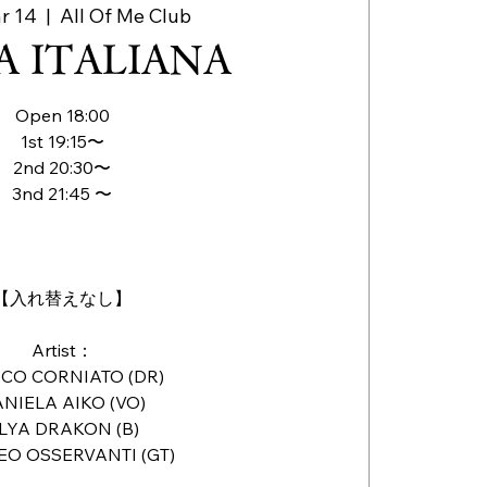
r 14
  |  
All Of Me Club
A ITALIANA
Open 18:00
1st 19:15〜
2nd 20:30〜
3nd 21:45 〜
【入れ替えなし】
Artist：
CO CORNIATO (DR)
NIELA AIKO (VO)
LYA DRAKON (B)
EO OSSERVANTI (GT)