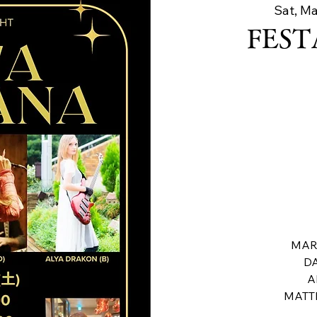
Sat, Ma
FEST
MAR
DA
A
MATT