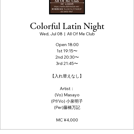
Colorful Latin Night
Wed, Jul 08
  |  
All Of Me Club
Open 18:00
1st 19:15〜
2nd 20:30〜
3rd 21:45〜
【入れ替えなし】
Artist：
(Vo) Masayo
(Pf/Vo) 小泉明子
(Per)藤橋万記
MC ¥4,000