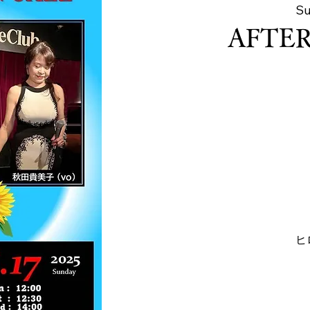
Su
AFTE
ヒ