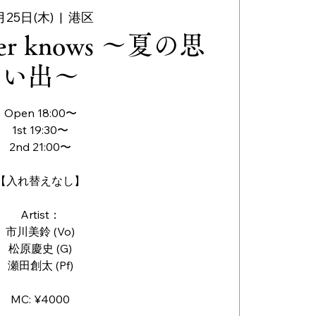
月25日(木)
  |  
港区
mer knows 〜夏の思
い出〜
Open 18:00〜
1st 19:30〜
2nd 21:00〜
【入れ替えなし】
Artist：
市川美鈴 (Vo)
松原慶史 (G)
瀬田創太 (Pf)
MC: ¥4000