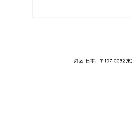
日時・場所
2025年9月25日 18:00 – 23:
港区, 日本、〒107-005