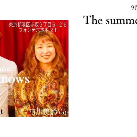
9
The sum