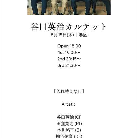
谷口英治カルテット
8月15日(木)
  |  
港区
Open 18:00
1st 19:00〜
2nd 20:15〜
3rd 21:30〜
【入れ替えなし】
Artist：
谷口英治 (Cl)
田窪寛之 (Pf)
本川悠平 (B)
柳沼佑育 (Ds)