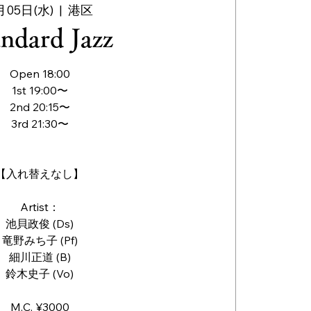
月05日(水)
  |  
港区
andard Jazz
Open 18:00
1st 19:00〜
2nd 20:15〜
3rd 21:30〜
【入れ替えなし】
Artist：
池貝政俊 (Ds)
竜野みち子 (Pf)
細川正道 (B)
鈴木史子 (Vo)
M.C. ¥3000