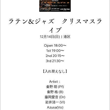
ラテン&ジャズ クリスマスラ
イブ
12月14日(日)
  |  
港区
Open 18:00〜
1st 19:00〜
2nd 20:15〜
3rd 21:30〜
【入れ替えなし】
Artist：
秦野 萌 (Pf)
秦野 格 (B)
藤岡愛音 (Dr)
岩井清一 (Vl)
Azusa(Vo)