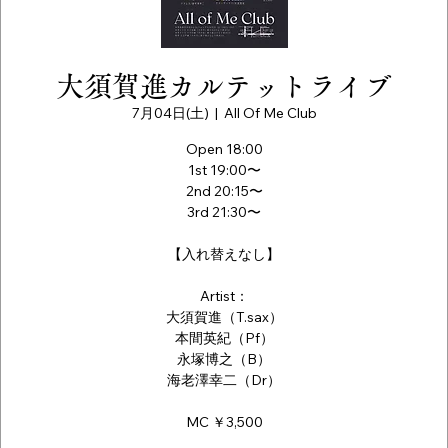
大須賀進カルテットライブ
7月04日(土)
  |  
All Of Me Club
Open 18:00
1st 19:00〜
2nd 20:15〜
3rd 21:30〜
【入れ替えなし】
Artist：
大須賀進（T.sax）
本間英紀（Pf）
永塚博之（B）
海老澤幸二（Dr）
MC ￥3,500