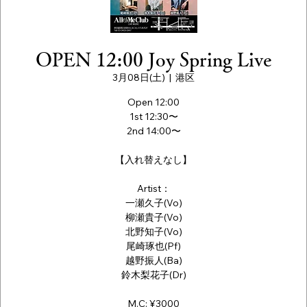
OPEN 12:00 Joy Spring Live
3月08日(土)
  |  
港区
Open 12:00
1st 12:30〜
2nd 14:00〜
【入れ替えなし】
Artist：
一瀬久子(Vo)
柳瀬貴子(Vo)
北野知子(Vo)
尾崎琢也(Pf)
越野振人(Ba)
鈴木梨花子(Dr)
M.C: ¥3000