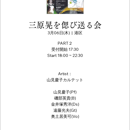
三原晃を偲び送る会
3月06日(木)
  |  
港区
PART２
受付開始 17:30
Start 18:00 ~ 22:30
Artist：
山見慶子カルテット
山見慶子(Pf)
磯部英貴(B)
金井塚秀洋(Ds)
遠藤光夫(Gt)
奥土居美可(Vo)