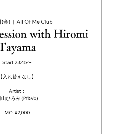
(金)
  |  
All Of Me Club
ession with Hiromi
Tayama
Start 23:45〜
【入れ替えなし】
Artist：
山ひろみ (Pf&Vo)
MC: ¥2,000