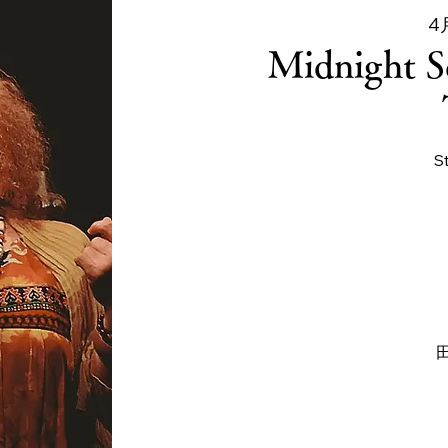
4
Midnight S
S
田