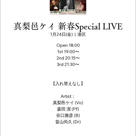
真梨邑ケイ 新春Special LIVE
1月24日(金)
  |  
港区
Open 18:00
1st 19:00〜
2nd 20:15〜
3rd 21:30〜
【入れ替えなし】
Artist：
真梨邑ケイ (Vo)
森田 潔 (Pf)
谷口雅彦 (B)
畠山尚久 (Dr)