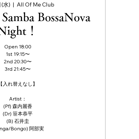
(水)
  |  
All Of Me Club
k Samba BossaNova
Night！
Open 18:00
1st 19:15〜
2nd 20:30〜
3rd 21:45〜
【入れ替えなし】
Artist：
(Pf) 森内麗香
(Dr) 笹本恭平
(B) 石井圭
onga/Bongo) 阿部実