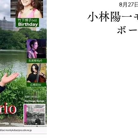
8月27日
小林陽一
ボ