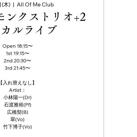
(木)
  |  
All Of Me Club
モンクストリオ+2
ーカルライブ
Open 18:15〜
1st 19:15〜
2nd 20:30〜
3rd 21:45〜
【入れ替えなし】
Artist：
小林陽一(Dr)
石渡雅裕(Pf)
広橋契(B)
翠(Vo)
竹下博子(Vo)