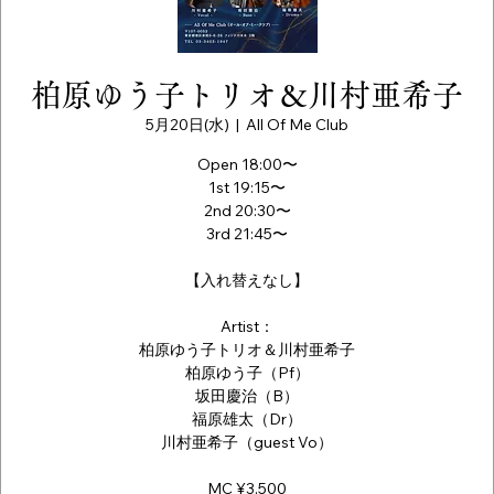
柏原ゆう子トリオ＆川村亜希子
5月20日(水)
  |  
All Of Me Club
Open 18:00〜
1st 19:15〜
2nd 20:30〜
3rd 21:45〜
【入れ替えなし】
Artist：
柏原ゆう子トリオ＆川村亜希子
柏原ゆう子（Pf）
坂田慶治（B）
福原雄太（Dr）
川村亜希子（guest Vo）
MC ¥3,500