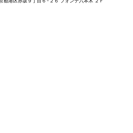
2 東京都港区赤坂９丁目６−２６ フォンテ六本木 ２Ｆ