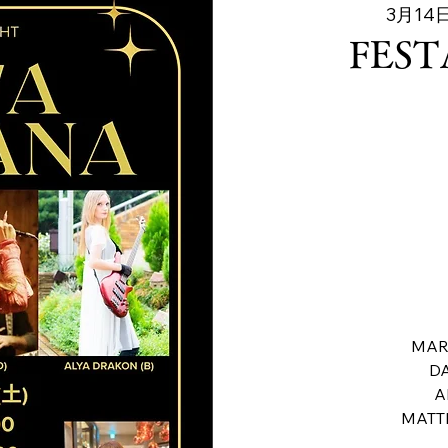
3月14日
FEST
MAR
DA
A
MATT