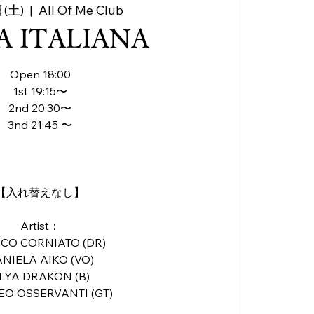
(土)
  |  
All Of Me Club
A ITALIANA
Open 18:00
1st 19:15〜
2nd 20:30〜
3nd 21:45 〜
【入れ替えなし】
Artist：
CO CORNIATO (DR)
NIELA AIKO (VO)
LYA DRAKON (B)
EO OSSERVANTI (GT)