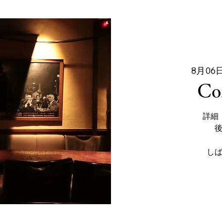
8月06日
Co
詳細
し