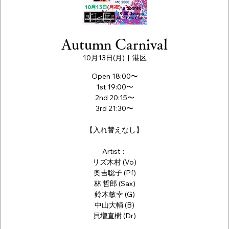
Autumn Carnival
10月13日(月)
  |  
港区
Open 18:00〜
1st 19:00〜
2nd 20:15〜
3rd 21:30〜
【入れ替えなし】
Artist：
リズ木村 (Vo)
奥吉聡子 (Pf)
林 哲郎 (Sax)
鈴木敏幸 (G)
中山大輔 (B)
貝増直樹 (Dr)